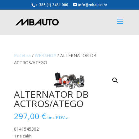
+ 385 (1) 2481 000
info@mbauto.hr
Početna
/
WEBSHOP
/ ALTERNATOR DB
ACTROS/ATEGO
ALTERNATOR DB
ACTROS/ATEGO
297,00
€
bez PDV-a
0141545302
1 na zalihi