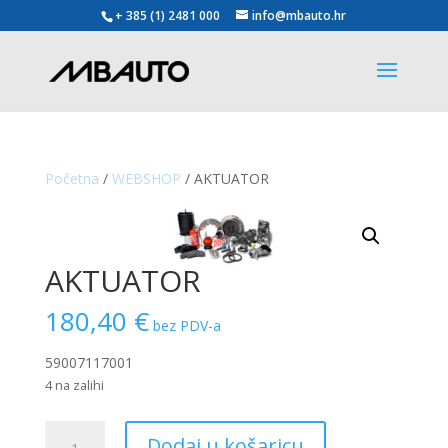
+ 385 (1) 2481 000
info@mbauto.hr
Početna
/
WEBSHOP
/ AKTUATOR
AKTUATOR
180,40
€
bez PDV-a
59007117001
4 na zalihi
AKTUATOR
Dodaj u košaricu