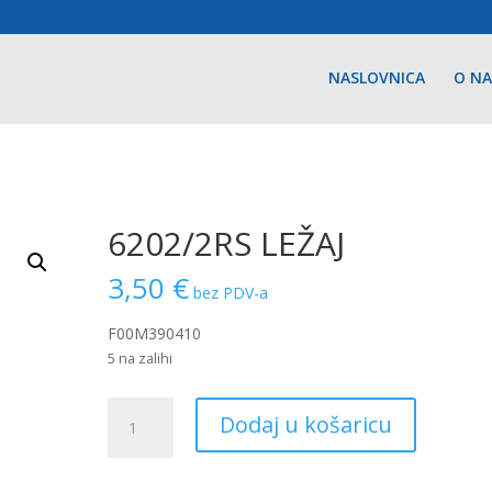
NASLOVNICA
O N
6202/2RS LEŽAJ
3,50
€
bez PDV-a
F00M390410
5 na zalihi
6202/2RS
Dodaj u košaricu
LEŽAJ
količina