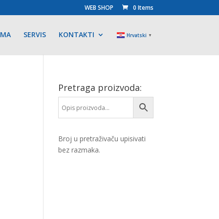
WEB SHOP
0 Items
AMA
SERVIS
KONTAKTI
Hrvatski
▼
Pretraga proizvoda:
Broj u pretraživaču upisivati
bez razmaka.