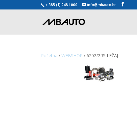
+ 385 (1) 2481 000
info@mbauto.hr
Početna
/
WEBSHOP
/ 6202/2RS LEŽAJ