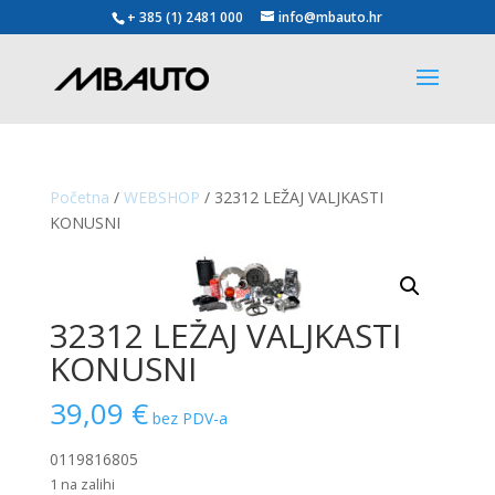
+ 385 (1) 2481 000
info@mbauto.hr
Početna
/
WEBSHOP
/ 32312 LEŽAJ VALJKASTI
KONUSNI
32312 LEŽAJ VALJKASTI
KONUSNI
39,09
€
bez PDV-a
0119816805
1 na zalihi