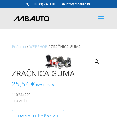
+ 385 (1) 2481 000
info@mbauto.hr
Početna
/
WEBSHOP
/ ZRAČNICA GUMA
ZRAČNICA GUMA
25,54
€
bez PDV-a
110244229
1 na zalihi
ZRAČNICA
Dodaj u košaricu