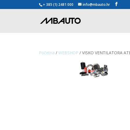
+ 385 (1) 2481 000
info@mbauto.hr
Početna
/
WEBSHOP
/ VISKO VENTILATORA A