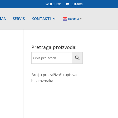
WEB SHOP
0 Items
AMA
SERVIS
KONTAKTI
Hrvatski
▼
Pretraga proizvoda:
Broj u pretraživaču upisivati
bez razmaka.