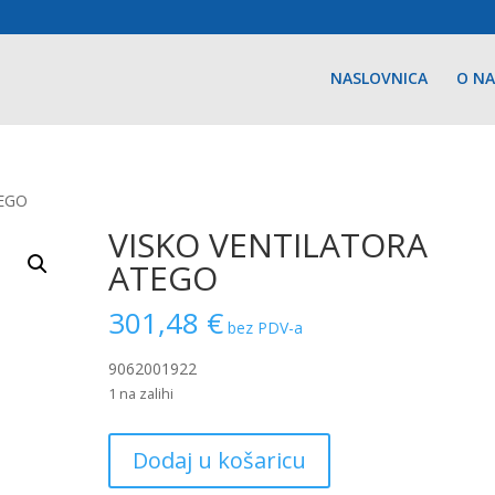
NASLOVNICA
O N
TEGO
VISKO VENTILATORA
ATEGO
301,48
€
bez PDV-a
9062001922
1 na zalihi
VISKO
Dodaj u košaricu
VENTILATORA