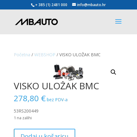
+ 385 (1) 2481 000
info@mbauto.hr
Početna
/
WEBSHOP
/ VISKO ULOŽAK BMC
VISKO ULOŽAK BMC
278,80
€
bez PDV-a
53RS200449
1 na zalihi
VISKO
Dodaj u košaricu