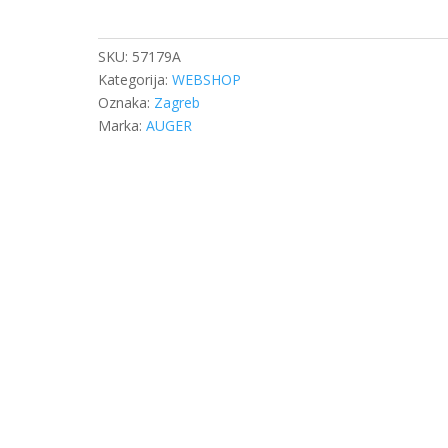
KNORR
SB6/SB7
količina
SKU:
57179A
Kategorija:
WEBSHOP
Oznaka:
Zagreb
Marka:
AUGER