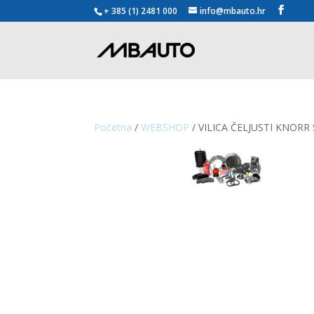
+ 385 (1) 2481 000
info@mbauto.hr
Početna
/
WEBSHOP
/ VILICA ČELJUSTI KNORR