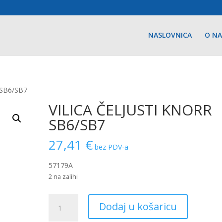
NASLOVNICA
O N
 SB6/SB7
VILICA ČELJUSTI KNORR
SB6/SB7
27,41
€
bez PDV-a
57179A
2 na zalihi
VILICA
Dodaj u košaricu
ČELJUSTI