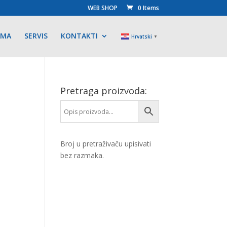
WEB SHOP
0 Items
AMA
SERVIS
KONTAKTI
Hrvatski
▼
Pretraga proizvoda:
Broj u pretraživaču upisivati
bez razmaka.