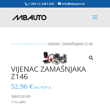
+ 385 (1) 2481 000
info@mbauto.hr
Početna
/
WEBSHOP
/ VIJENAC ZAMAŠNJAKA Z146
VIJENAC ZAMAŠNJAKA
Z146
52,96
€
bez PDV-a
3660320105
1 na zalihi