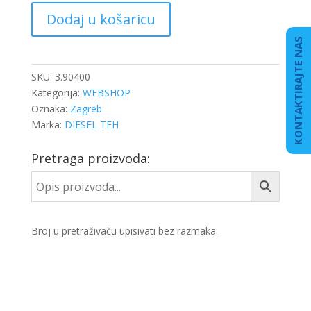
VENTIL
Dodaj u košaricu
PUMPE
ULJA
KONTAKTIRAJTE NAS
MAN
D08
SKU:
3.90400
količina
Kategorija:
WEBSHOP
Oznaka:
Zagreb
Marka:
DIESEL TEH
Pretraga proizvoda:
Broj u pretraživaču upisivati bez razmaka.