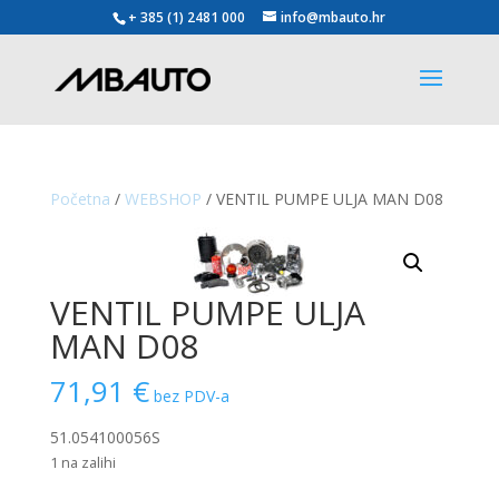
+ 385 (1) 2481 000
info@mbauto.hr
Početna
/
WEBSHOP
/ VENTIL PUMPE ULJA MAN D08
VENTIL PUMPE ULJA
MAN D08
71,91
€
bez PDV-a
51.054100056S
1 na zalihi