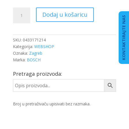
ULOŽAK
Dodaj u košaricu
DIZE
KONTAKTIRAJTE NAS
DLLA
146P
166/
SKU:
0433171214
MAN
Kategorija:
WEBSHOP
količina
Oznaka:
Zagreb
Marka:
BOSCH
Pretraga proizvoda:
Broj u pretraživaču upisivati bez razmaka.