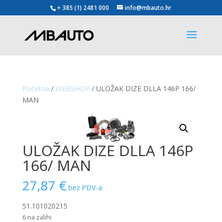
+ 385 (1) 2481 000
info@mbauto.hr
Početna
/
WEBSHOP
/ ULOŽAK DIZE DLLA 146P 166/
MAN
ULOŽAK DIZE DLLA 146P
166/ MAN
27,87
€
bez PDV-a
51.101020215
6 na zalihi