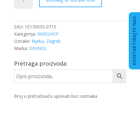
75W90
DIVINOL
1/1
KONTAKTIRAJTE NAS
količina
SKU:
1E130035-0715
Kategorija:
WEBSHOP
Oznake:
Rijeka
,
Zagreb
Marka:
DIVINOL
Pretraga proizvoda:
Broj u pretraživaču upisivati bez razmaka.