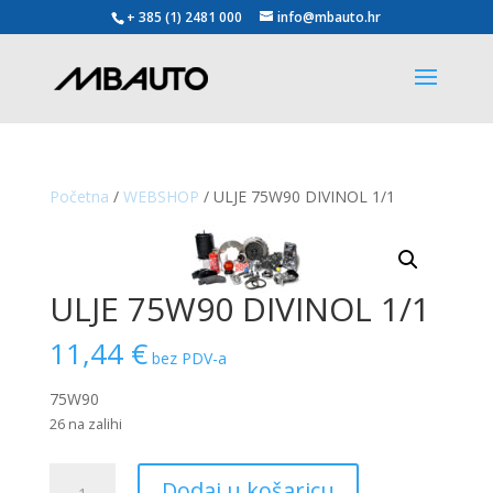
+ 385 (1) 2481 000
info@mbauto.hr
Početna
/
WEBSHOP
/ ULJE 75W90 DIVINOL 1/1
ULJE 75W90 DIVINOL 1/1
11,44
€
bez PDV-a
75W90
26 na zalihi
ULJE
Dodaj u košaricu