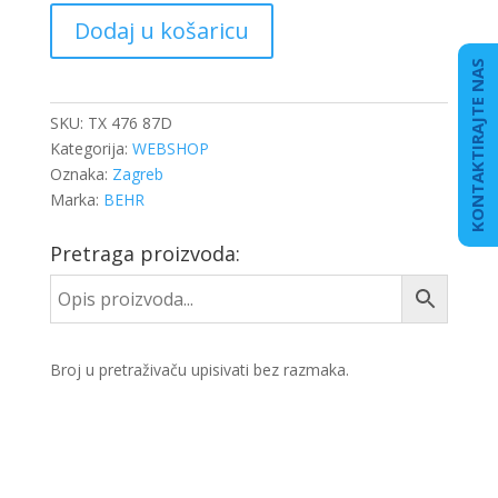
TERMOSTAT
Dodaj u košaricu
87°C
OM
KONTAKTIRAJTE NAS
611
količina
SKU:
TX 476 87D
Kategorija:
WEBSHOP
Oznaka:
Zagreb
Marka:
BEHR
Pretraga proizvoda:
Broj u pretraživaču upisivati bez razmaka.