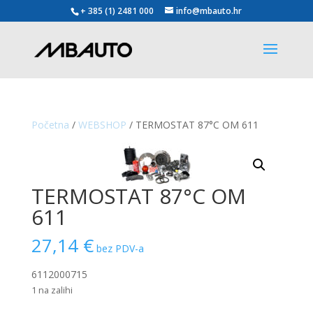
+ 385 (1) 2481 000
info@mbauto.hr
Početna
/
WEBSHOP
/ TERMOSTAT 87°C OM 611
TERMOSTAT 87°C OM
611
27,14
€
bez PDV-a
6112000715
1 na zalihi