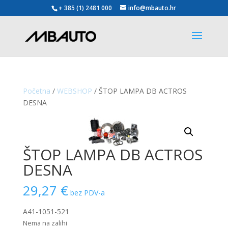
+ 385 (1) 2481 000
info@mbauto.hr
Početna
/
WEBSHOP
/ ŠTOP LAMPA DB ACTROS
DESNA
ŠTOP LAMPA DB ACTROS
DESNA
29,27
€
bez PDV-a
A41-1051-521
Nema na zalihi