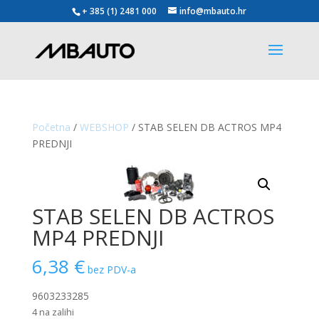
+ 385 (1) 2481 000
info@mbauto.hr
Početna
/
WEBSHOP
/ STAB SELEN DB ACTROS MP4
PREDNJI
STAB SELEN DB ACTROS
MP4 PREDNJI
6,38
€
bez PDV-a
9603233285
4 na zalihi