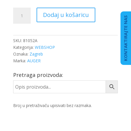
STAB
Dodaj u košaricu
SELEN
KONTAKTIRAJTE NAS
DB
ACTROS
MP4
SKU:
81052A
PREDNJI
Kategorija:
WEBSHOP
količina
Oznaka:
Zagreb
Marka:
AUGER
Pretraga proizvoda:
Broj u pretraživaču upisivati bez razmaka.