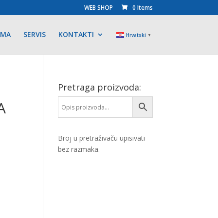
WEB SHOP
0 Items
AMA
SERVIS
KONTAKTI
Hrvatski
▼
Pretraga proizvoda:
A
Broj u pretraživaču upisivati
bez razmaka.