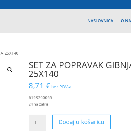
NASLOVNICA
O N
JA 25X140
SET ZA POPRAVAK GIBNJ
25X140
8,71
€
bez PDV-a
6193200065
24 na zalihi
SET
Dodaj u košaricu
ZA