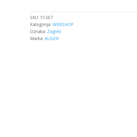
POPRAVAK
GIBNJA
25X140
SKU:
51267
količina
Kategorija:
WEBSHOP
Oznaka:
Zagreb
Marka:
AUGER