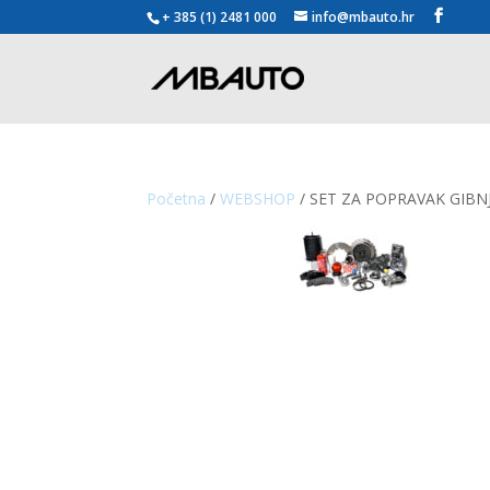
+ 385 (1) 2481 000
info@mbauto.hr
Početna
/
WEBSHOP
/ SET ZA POPRAVAK GIBN