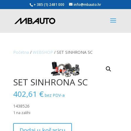
+ 385 (1) 2481 000
info@mbauto.hr
Početna
/
WEBSHOP
/ SET SINHRONA SC
SET SINHRONA SC
402,61
€
bez PDV-a
1438526
1 na zalihi
SET
Dodaj u košaricu