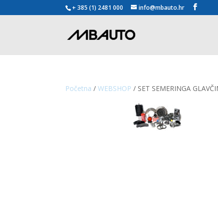
+ 385 (1) 2481 000
info@mbauto.hr
Početna
/
WEBSHOP
/ SET SEMERINGA GLAVČ