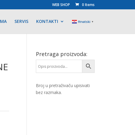
WEB SHOP
0 Items
AMA
SERVIS
KONTAKTI
Hrvatski
▼
Pretraga proizvoda:
NE
Broj u pretraživaču upisivati
bez razmaka.