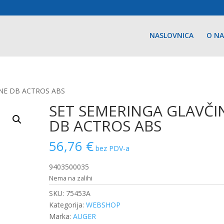
NASLOVNICA
O N
INE DB ACTROS ABS
SET SEMERINGA GLAVČI
DB ACTROS ABS
56,76
€
bez PDV-a
9403500035
Nema na zalihi
SKU:
75453A
Kategorija:
WEBSHOP
Marka:
AUGER