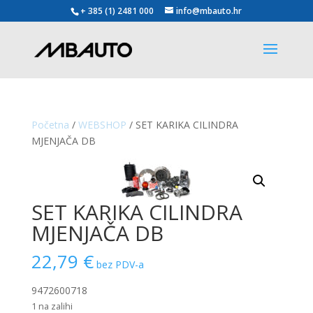
+ 385 (1) 2481 000
info@mbauto.hr
Početna
/
WEBSHOP
/ SET KARIKA CILINDRA
MJENJAČA DB
SET KARIKA CILINDRA
MJENJAČA DB
22,79
€
bez PDV-a
9472600718
1 na zalihi