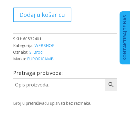
SET
Dodaj u košaricu
KARIKA
KONTAKTIRAJTE NAS
CILINDRA
MJENJAČA
DB
SKU:
60532401
količina
Kategorija:
WEBSHOP
Oznaka:
Sl.Brod
Marka:
EURORICAMB
Pretraga proizvoda:
Broj u pretraživaču upisivati bez razmaka.