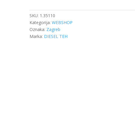
RETARDERA
SCANIA
količina
SKU:
1.35110
Kategorija:
WEBSHOP
Oznaka:
Zagreb
Marka:
DIESEL TEH