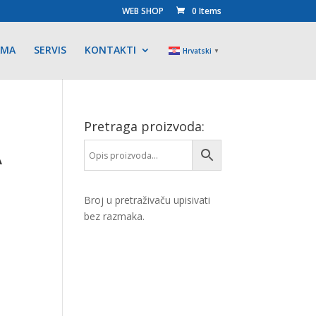
WEB SHOP
0 Items
AMA
SERVIS
KONTAKTI
Hrvatski
▼
Pretraga proizvoda:
A
Broj u pretraživaču upisivati
bez razmaka.