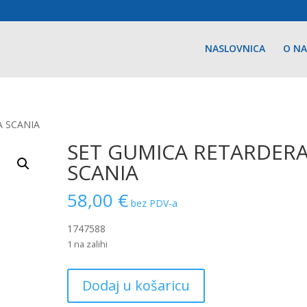
NASLOVNICA
O N
A SCANIA
SET GUMICA RETARDER
SCANIA
58,00
€
bez PDV-a
1747588
1 na zalihi
SET
Dodaj u košaricu
GUMICA