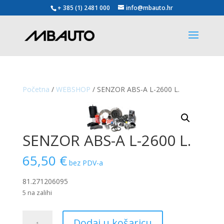
+ 385 (1) 2481 000
info@mbauto.hr
Početna
/
WEBSHOP
/ SENZOR ABS-A L-2600 L.
SENZOR ABS-A L-2600 L.
65,50
€
bez PDV-a
81.271206095
5 na zalihi
SENZOR
Dodaj u košaricu