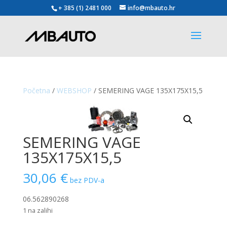
+ 385 (1) 2481 000
info@mbauto.hr
Početna
/
WEBSHOP
/ SEMERING VAGE 135X175X15,5
SEMERING VAGE
135X175X15,5
30,06
€
bez PDV-a
06.562890268
1 na zalihi