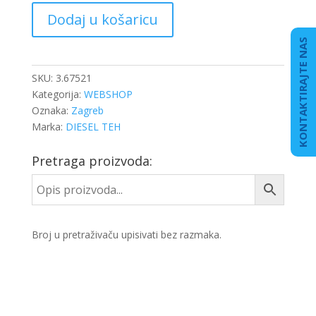
SEMERING
Dodaj u košaricu
VAGE
135X175X15,5
KONTAKTIRAJTE NAS
količina
SKU:
3.67521
Kategorija:
WEBSHOP
Oznaka:
Zagreb
Marka:
DIESEL TEH
Pretraga proizvoda:
Broj u pretraživaču upisivati bez razmaka.