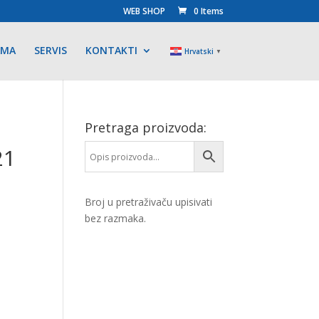
WEB SHOP
0 Items
AMA
SERVIS
KONTAKTI
Hrvatski
▼
Pretraga proizvoda:
21
Broj u pretraživaču upisivati
bez razmaka.