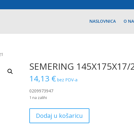
NASLOVNICA
O N
21
SEMERING 145X175X17/
14,13
€
bez PDV-a
0209973947
1 na zalihi
SEMERING
Dodaj u košaricu
145X175X17/21
količina