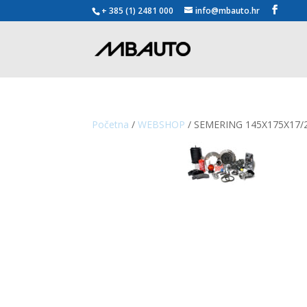
+ 385 (1) 2481 000
info@mbauto.hr
Početna
/
WEBSHOP
/ SEMERING 145X175X17/