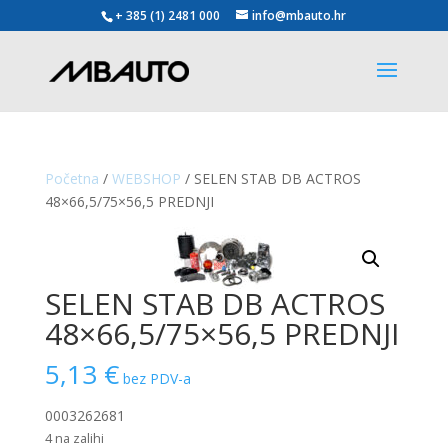
+ 385 (1) 2481 000
info@mbauto.hr
Početna
/
WEBSHOP
/ SELEN STAB DB ACTROS
48×66,5/75×56,5 PREDNJI
SELEN STAB DB ACTROS
48×66,5/75×56,5 PREDNJI
5,13
€
bez PDV-a
0003262681
4 na zalihi