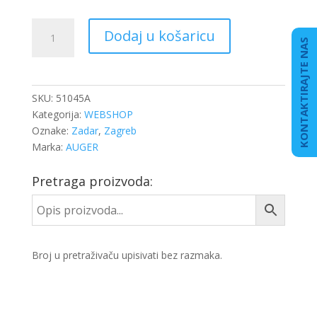
SELEN
Dodaj u košaricu
STAB
KONTAKTIRAJTE NAS
DB
ACTROS
48x66,5/75x56,5
SKU:
51045A
PREDNJI
Kategorija:
WEBSHOP
količina
Oznake:
Zadar
,
Zagreb
Marka:
AUGER
Pretraga proizvoda:
Broj u pretraživaču upisivati bez razmaka.