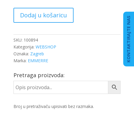
SELEN
Dodaj u košaricu
PRED.GOR.ZAD.
KONTAKTIRAJTE NAS
ZA
BŠ
Q37
SKU:
100894
količina
Kategorija:
WEBSHOP
Oznaka:
Zagreb
Marka:
EMMERRE
Pretraga proizvoda:
Broj u pretraživaču upisivati bez razmaka.