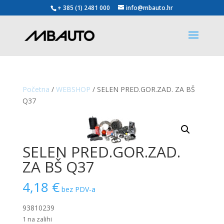
+ 385 (1) 2481 000
info@mbauto.hr
Početna
/
WEBSHOP
/ SELEN PRED.GOR.ZAD. ZA BŠ
Q37
SELEN PRED.GOR.ZAD.
ZA BŠ Q37
4,18
€
bez PDV-a
93810239
1 na zalihi