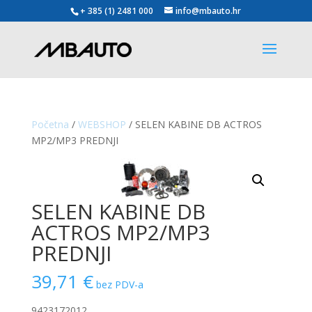
+ 385 (1) 2481 000
info@mbauto.hr
Početna
/
WEBSHOP
/ SELEN KABINE DB ACTROS
MP2/MP3 PREDNJI
SELEN KABINE DB
ACTROS MP2/MP3
PREDNJI
39,71
€
bez PDV-a
9423172012