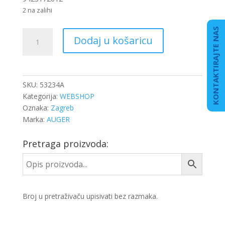
2 na zalihi
KONTAKTIRAJTE NAS
SELEN
Dodaj u košaricu
KABINE
DB
ACTROS
MP2/MP3
SKU:
53234A
PREDNJI
Kategorija:
WEBSHOP
količina
Oznaka:
Zagreb
Marka:
AUGER
Pretraga proizvoda:
Broj u pretraživaču upisivati bez razmaka.