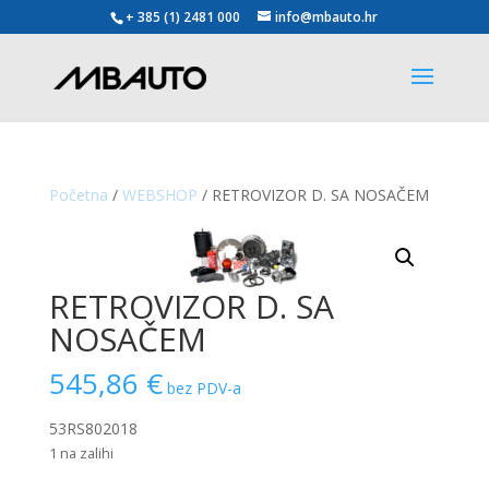
+ 385 (1) 2481 000
info@mbauto.hr
Početna
/
WEBSHOP
/ RETROVIZOR D. SA NOSAČEM
RETROVIZOR D. SA
NOSAČEM
545,86
€
bez PDV-a
53RS802018
1 na zalihi