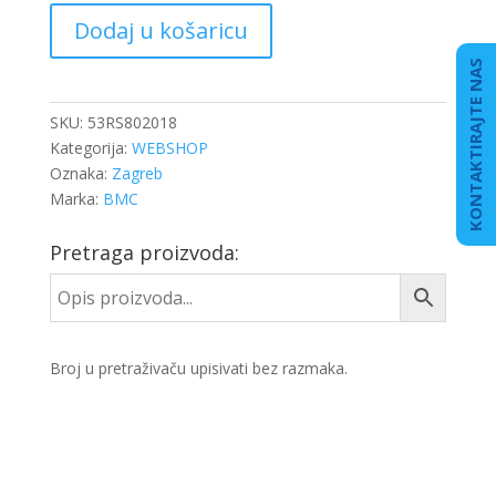
RETROVIZOR
Dodaj u košaricu
D.
SA
KONTAKTIRAJTE NAS
NOSAČEM
količina
SKU:
53RS802018
Kategorija:
WEBSHOP
Oznaka:
Zagreb
Marka:
BMC
Pretraga proizvoda:
Broj u pretraživaču upisivati bez razmaka.