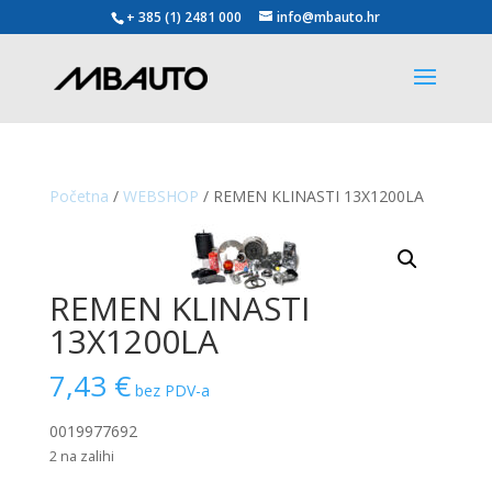
+ 385 (1) 2481 000
info@mbauto.hr
Početna
/
WEBSHOP
/ REMEN KLINASTI 13X1200LA
REMEN KLINASTI
13X1200LA
7,43
€
bez PDV-a
0019977692
2 na zalihi