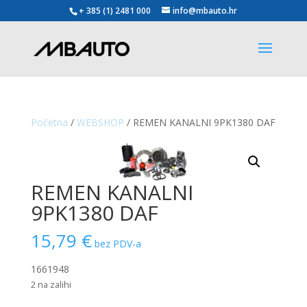
+ 385 (1) 2481 000
info@mbauto.hr
Početna
/
WEBSHOP
/ REMEN KANALNI 9PK1380 DAF
REMEN KANALNI
9PK1380 DAF
15,79
€
bez PDV-a
1661948
2 na zalihi