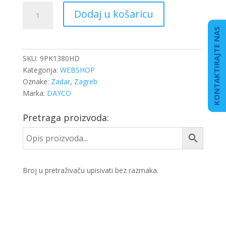
REMEN
Dodaj u košaricu
KANALNI
9PK1380
KONTAKTIRAJTE NAS
DAF
količina
SKU:
9PK1380HD
Kategorija:
WEBSHOP
Oznake:
Zadar
,
Zagreb
Marka:
DAYCO
Pretraga proizvoda:
Broj u pretraživaču upisivati bez razmaka.