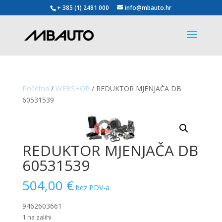
+ 385 (1) 2481 000
info@mbauto.hr
Početna
/
WEBSHOP
/ REDUKTOR MJENJAČA DB
60531539
REDUKTOR MJENJAČA DB
60531539
504,00
€
bez PDV-a
9462603661
1 na zalihi