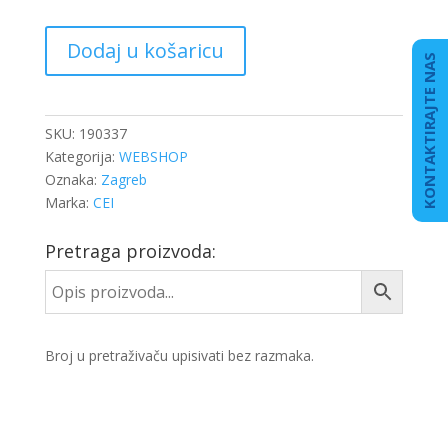
REDUKTOR
Dodaj u košaricu
MJENJAČA
KONTAKTIRAJTE NAS
DB
60531539
količina
SKU:
190337
Kategorija:
WEBSHOP
Oznaka:
Zagreb
Marka:
CEI
Pretraga proizvoda:
Broj u pretraživaču upisivati bez razmaka.