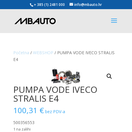
+ 385 (1) 2481 000
info@mbauto.hr
Početna
/
WEBSHOP
/ PUMPA VODE IVECO STRALIS
E4
PUMPA VODE IVECO
STRALIS E4
100,31
€
bez PDV-a
500356553
1 na zalihi