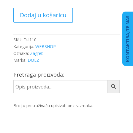
PUMPA
Dodaj u košaricu
VODE
KONTAKTIRAJTE NAS
IVECO
STRALIS
E4
SKU:
D-I110
količina
Kategorija:
WEBSHOP
Oznaka:
Zagreb
Marka:
DOLZ
Pretraga proizvoda:
Broj u pretraživaču upisivati bez razmaka.