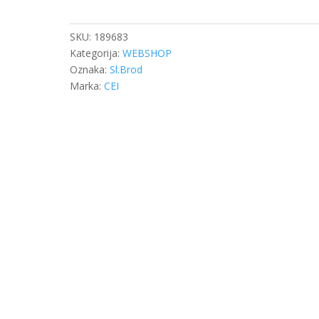
MJENJAČA
DB
-
SKU:
189683
ROTOR
Kategorija:
WEBSHOP
količina
Oznaka:
Sl.Brod
Marka:
CEI