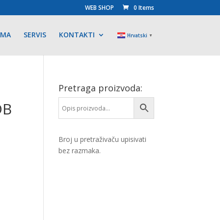
WEB SHOP
0 Items
AMA
SERVIS
KONTAKTI
Hrvatski
▼
Pretraga proizvoda:
DB
Broj u pretraživaču upisivati
bez razmaka.