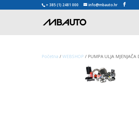
+ 385 (1) 2481 000
info@mbauto.hr
Početna
/
WEBSHOP
/ PUMPA ULJA MJENJAČA