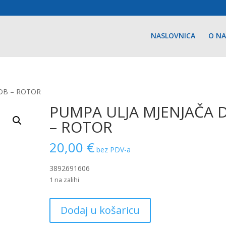
NASLOVNICA
O N
 DB – ROTOR
PUMPA ULJA MJENJAČA 
– ROTOR
20,00
€
bez PDV-a
3892691606
1 na zalihi
PUMPA
Dodaj u košaricu
ULJA