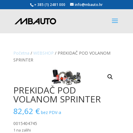
+ 385 (1) 2481 000
info@mbauto.hr
Početna
/
WEBSHOP
/ PREKIDAČ POD VOLANOM
SPRINTER
PREKIDAČ POD
VOLANOM SPRINTER
82,62
€
bez PDV-a
0015404745
1 na zalihi