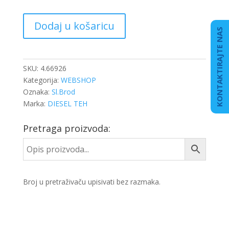
PREKIDAČ
Dodaj u košaricu
POD
KONTAKTIRAJTE NAS
VOLANOM
SPRINTER
količina
SKU:
4.66926
Kategorija:
WEBSHOP
Oznaka:
Sl.Brod
Marka:
DIESEL TEH
Pretraga proizvoda:
Broj u pretraživaču upisivati bez razmaka.