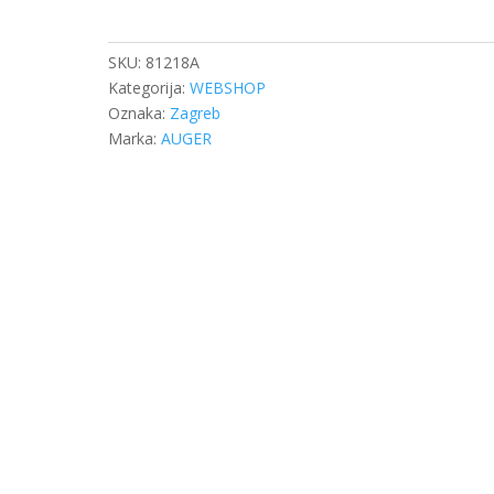
SENZOROM
3
ŽICE
SKU:
81218A
MAN
Kategorija:
WEBSHOP
količina
Oznaka:
Zagreb
Marka:
AUGER