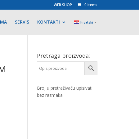
WEB SHOP
0 Items
AMA
SERVIS
KONTAKTI
Hrvatski
▼
Pretraga proizvoda:
OM
Broj u pretraživaču upisivati
bez razmaka.