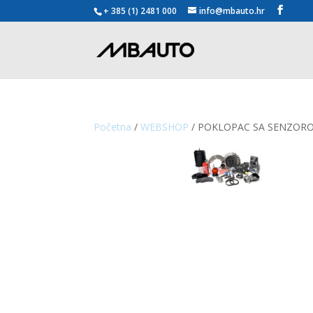
+ 385 (1) 2481 000
info@mbauto.hr
Početna
/
WEBSHOP
/ POKLOPAC SA SENZORO