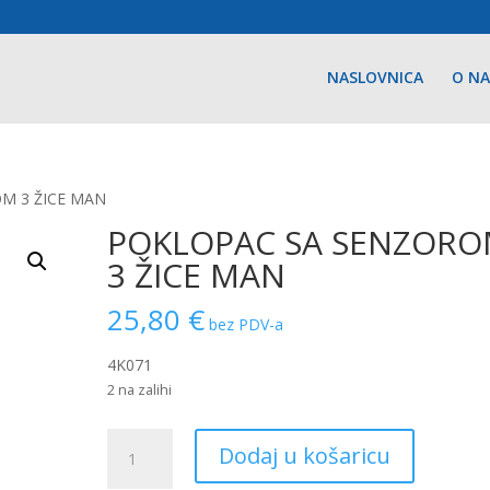
NASLOVNICA
O N
M 3 ŽICE MAN
POKLOPAC SA SENZOR
3 ŽICE MAN
25,80
€
bez PDV-a
4K071
2 na zalihi
POKLOPAC
Dodaj u košaricu
SA