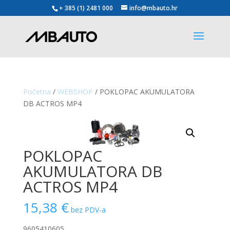
+ 385 (1) 2481 000
info@mbauto.hr
Početna
/
WEBSHOP
/ POKLOPAC AKUMULATORA
DB ACTROS MP4
POKLOPAC
AKUMULATORA DB
ACTROS MP4
15,38
€
bez PDV-a
9605410605