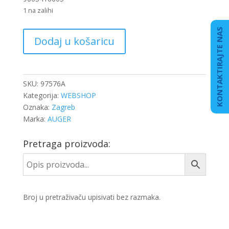
1 na zalihi
KONTAKTIRAJTE NAS
POKLOPAC
Dodaj u košaricu
AKUMULATORA
DB
ACTROS
MP4
SKU:
97576A
količina
Kategorija:
WEBSHOP
Oznaka:
Zagreb
Marka:
AUGER
Pretraga proizvoda:
Broj u pretraživaču upisivati bez razmaka.