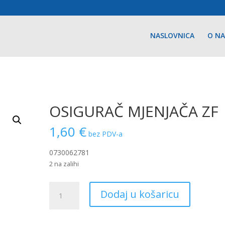
NASLOVNICA
O N
OSIGURAČ MJENJAČA ZF
1,60
€
bez PDV-a
0730062781
2 na zalihi
OSIGURAČ
Dodaj u košaricu
MJENJAČA
ZF
količina