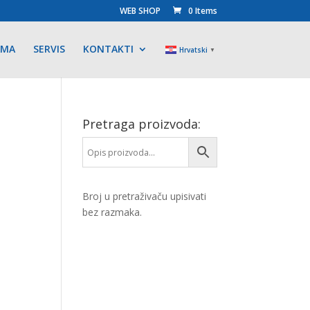
WEB SHOP
0 Items
AMA
SERVIS
KONTAKTI
Hrvatski
▼
Pretraga proizvoda:
Broj u pretraživaču upisivati
bez razmaka.