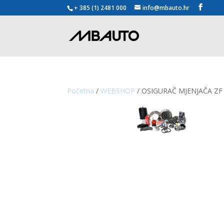
+ 385 (1) 2481 000
info@mbauto.hr
Početna
/
WEBSHOP
/ OSIGURAČ MJENJAČA ZF