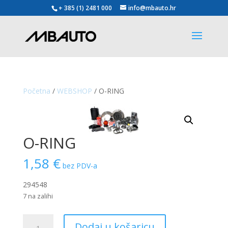
+ 385 (1) 2481 000
info@mbauto.hr
Početna
/
WEBSHOP
/ O-RING
O-RING
1,58
€
bez PDV-a
294548
7 na zalihi
O-
Dodaj u košaricu