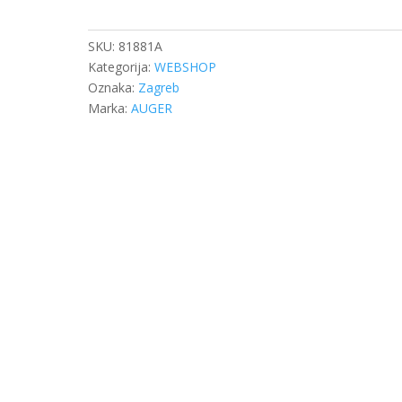
DB
ACTROS
MP4
SKU:
81881A
ZADNJI
Kategorija:
WEBSHOP
LIJEVI
Oznaka:
Zagreb
količina
Marka:
AUGER