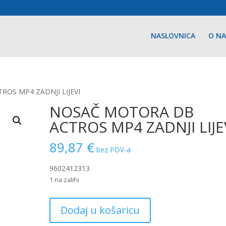
NASLOVNICA
O N
OS MP4 ZADNJI LIJEVI
NOSAČ MOTORA DB
ACTROS MP4 ZADNJI LIJE
89,87
€
bez PDV-a
9602412313
1 na zalihi
NOSAČ
Dodaj u košaricu
MOTORA