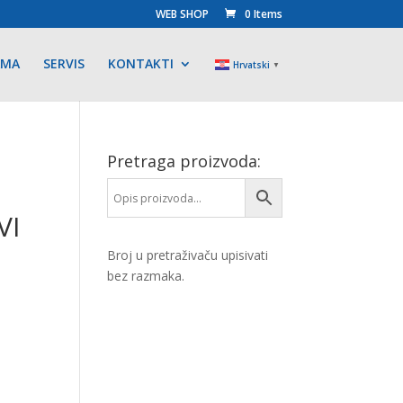
WEB SHOP
0 Items
AMA
SERVIS
KONTAKTI
Hrvatski
▼
Pretraga proizvoda:
VI
Broj u pretraživaču upisivati
bez razmaka.