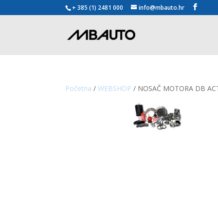
+ 385 (1) 2481 000
info@mbauto.hr
Početna
/
WEBSHOP
/ NOSAČ MOTORA DB ACTR