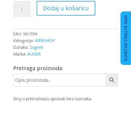
MOST
Dodaj u košaricu
ČELJUSTI
K
KONTAKTIRAJTE NAS
SB7/SB6
količina
SKU:
56155A
Kategorija:
WEBSHOP
Oznaka:
Zagreb
Marka:
AUGER
Pretraga proizvoda:
Broj u pretraživaču upisivati bez razmaka.