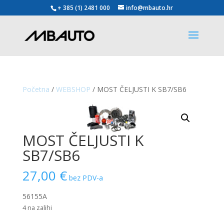
+ 385 (1) 2481 000
info@mbauto.hr
Početna
/
WEBSHOP
/ MOST ČELJUSTI K SB7/SB6
MOST ČELJUSTI K
SB7/SB6
27,00
€
bez PDV-a
56155A
4 na zalihi