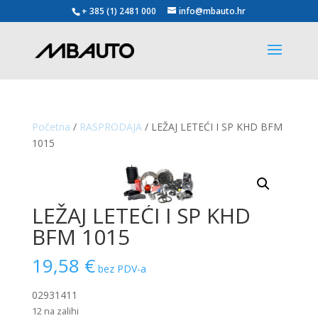
+ 385 (1) 2481 000
info@mbauto.hr
Početna
/
RASPRODAJA
/ LEŽAJ LETEĆI I SP KHD BFM
1015
LEŽAJ LETEĆI I SP KHD
BFM 1015
19,58
€
bez PDV-a
02931411
12 na zalihi