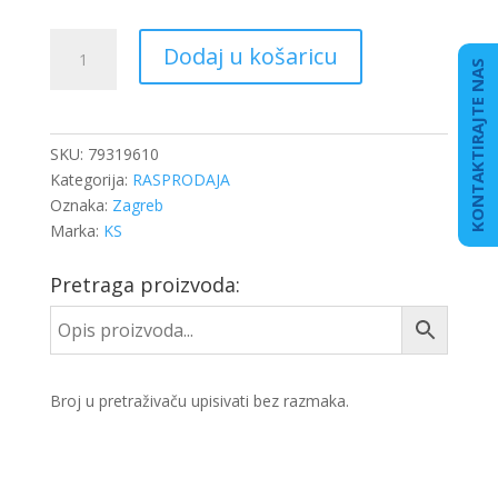
LEŽAJ
Dodaj u košaricu
LETEĆI
KONTAKTIRAJTE NAS
I
SP
KHD
SKU:
79319610
BFM
Kategorija:
RASPRODAJA
1015
Oznaka:
Zagreb
količina
Marka:
KS
Pretraga proizvoda:
Broj u pretraživaču upisivati bez razmaka.