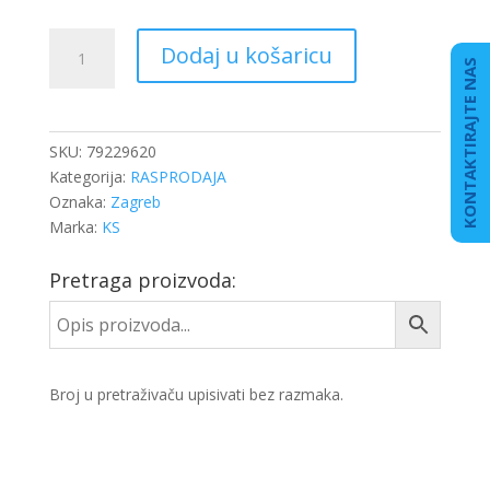
LEŽAJ
Dodaj u košaricu
LETEĆI
KONTAKTIRAJTE NAS
DB
OM
501
SKU:
79229620
2.SP
Kategorija:
RASPRODAJA
količina
Oznaka:
Zagreb
Marka:
KS
Pretraga proizvoda:
Broj u pretraživaču upisivati bez razmaka.