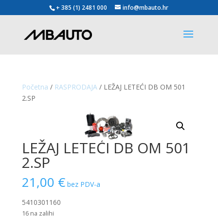
+ 385 (1) 2481 000
info@mbauto.hr
Početna
/
RASPRODAJA
/ LEŽAJ LETEĆI DB OM 501
2.SP
LEŽAJ LETEĆI DB OM 501
2.SP
21,00
€
bez PDV-a
5410301160
16 na zalihi