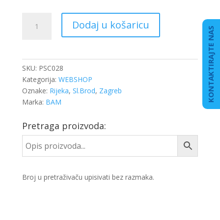
LETVA
Dodaj u košaricu
ZA
KONTAKTIRAJTE NAS
OSIGURANJE
TERETA
2,4-
SKU:
PSC028
2,7
Kategorija:
WEBSHOP
MET
Oznake:
Rijeka
,
Sl.Brod
,
Zagreb
količina
Marka:
BAM
Pretraga proizvoda:
Broj u pretraživaču upisivati bez razmaka.