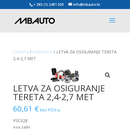
+ 385 (1) 2481 000
info@mbauto.hr
Početna
/
WEBSHOP
/ LETVA ZA OSIGURANJE TERETA
2,4-2,7 MET
LETVA ZA OSIGURANJE
TERETA 2,4-2,7 MET
60,61
€
bez PDV-a
PSC028
4 na zalihi