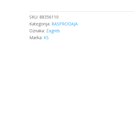
98,48
SA
RUBOM
SKU:
88356110
količina
Kategorija:
RASPRODAJA
Oznaka:
Zagreb
Marka:
KS