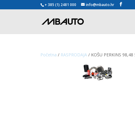
+ 385 (1) 2481 000
info@mbauto.hr
Početna
/
RASPRODAJA
/ KOŠU PERKINS 98,4