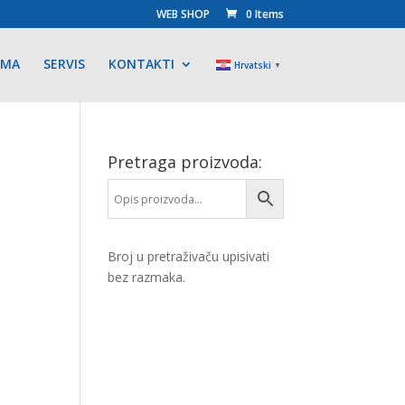
WEB SHOP
0 Items
AMA
SERVIS
KONTAKTI
Hrvatski
▼
Pretraga proizvoda:
Broj u pretraživaču upisivati
bez razmaka.