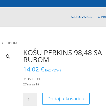
NASLOVNICA
O N
8 SA RUBOM
KOŠU PERKINS 98,48 SA
RUBOM
14,02
€
bez PDV-a
313583341
27 na zalihi
KOŠU
Dodaj u košaricu
PERKINS