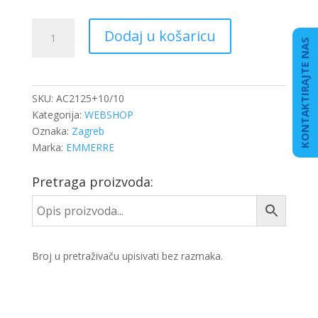
KOČIONA
Dodaj u košaricu
OBLOGA
KONTAKTIRAJTE NAS
DB/MAN
223
1SP
SKU:
AC2125+10/10
količina
Kategorija:
WEBSHOP
Oznaka:
Zagreb
Marka:
EMMERRE
Pretraga proizvoda:
Broj u pretraživaču upisivati bez razmaka.