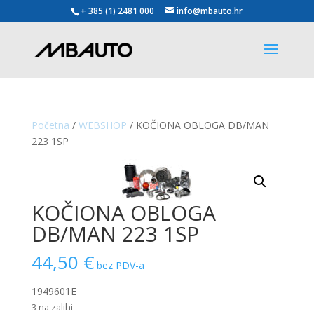
+ 385 (1) 2481 000
info@mbauto.hr
Početna
/
WEBSHOP
/ KOČIONA OBLOGA DB/MAN
223 1SP
KOČIONA OBLOGA
DB/MAN 223 1SP
44,50
€
bez PDV-a
1949601E
3 na zalihi