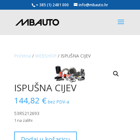
+ 385 (1) 2481 000
info@mbauto.hr
Početna
/
WEBSHOP
/ ISPUŠNA CIJEV
ISPUŠNA CIJEV
144,82
€
bez PDV-a
53RS212693
1 na zalihi
ISPUŠNA
Dodaj u košaricu