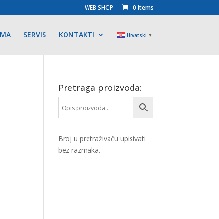
WEB SHOP
0 Items
AMA
SERVIS
KONTAKTI
Hrvatski
▼
Pretraga proizvoda:
Broj u pretraživaču upisivati
bez razmaka.