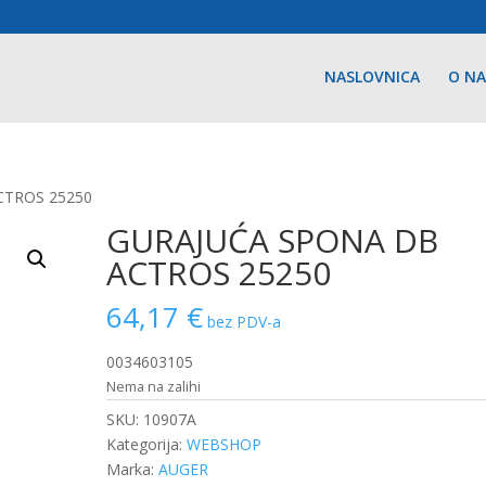
NASLOVNICA
O N
CTROS 25250
GURAJUĆA SPONA DB
ACTROS 25250
64,17
€
bez PDV-a
0034603105
Nema na zalihi
SKU:
10907A
Kategorija:
WEBSHOP
Marka:
AUGER