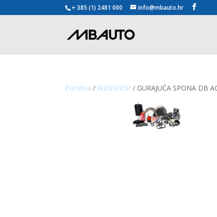
+ 385 (1) 2481 000
info@mbauto.hr
Početna
/
WEBSHOP
/ GURAJUĆA SPONA DB A