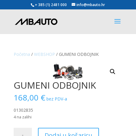
+ 385 (1) 2481 000
info@mbauto.hr
Početna
/
WEBSHOP
/ GUMENI ODBOJNIK
GUMENI ODBOJNIK
168,00
€
bez PDV-a
01302835
4 na zalihi
GUMENI
Dodaj u košaricu