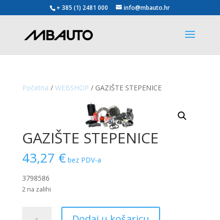
+ 385 (1) 2481 000
info@mbauto.hr
Početna
/
WEBSHOP
/ GAZIŠTE STEPENICE
GAZIŠTE STEPENICE
43,27
€
bez PDV-a
3798586
2 na zalihi
GAZIŠTE
Dodaj u košaricu