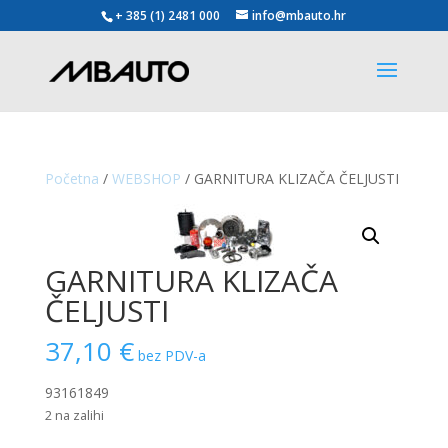
+ 385 (1) 2481 000
info@mbauto.hr
Početna
/
WEBSHOP
/ GARNITURA KLIZAČA ČELJUSTI
GARNITURA KLIZAČA
ČELJUSTI
37,10
€
bez PDV-a
93161849
2 na zalihi