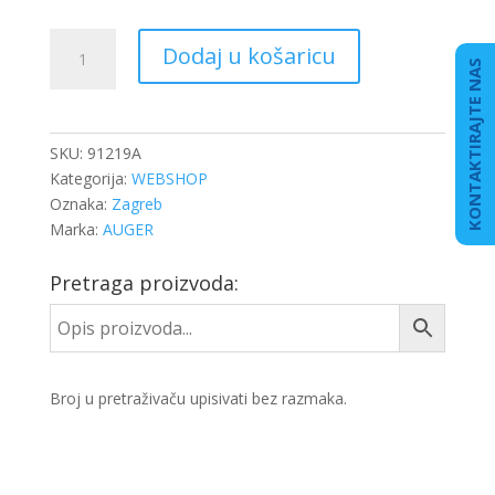
FILTER
Dodaj u košaricu
ZRAKA
KONTAKTIRAJTE NAS
IVECO
ULJNI
ODUŠA
SKU:
91219A
količina
Kategorija:
WEBSHOP
Oznaka:
Zagreb
Marka:
AUGER
Pretraga proizvoda:
Broj u pretraživaču upisivati bez razmaka.