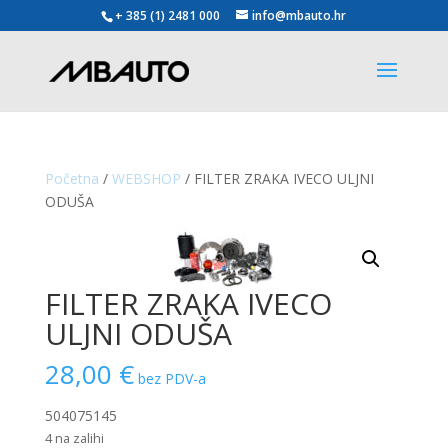
+ 385 (1) 2481 000
info@mbauto.hr
Početna
/
WEBSHOP
/ FILTER ZRAKA IVECO ULJNI
ODUŠA
FILTER ZRAKA IVECO
ULJNI ODUŠA
28,00
€
bez PDV-a
504075145
4 na zalihi